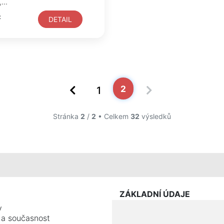
...
č
DETAIL
2
1
Stránka
2
/
2
• Celkem
32
výsledků
ZÁKLADNÍ ÚDAJE
y
e a současnost