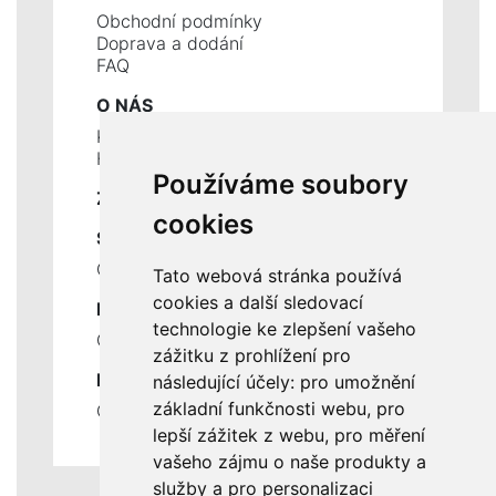
Obchodní podmínky
Doprava a dodání
FAQ
O NÁS
Kontakty
Historie a současnost
Používáme soubory
ZÁKLADNÍ ÚDAJE
cookies
SLUŽBY
Ceník servisních prací
Tato webová stránka používá
cookies a další sledovací
DŮLEŽITÉ INFORMACE
technologie ke zlepšení vašeho
Ochrana osobních údajů
zážitku z prohlížení pro
RYCHLÉ ODKAZY
následující účely:
pro umožnění
základní funkčnosti webu
,
pro
Odstoupení od smlouvy
lepší zážitek z webu
,
pro měření
vašeho zájmu o naše produkty a
služby a pro personalizaci