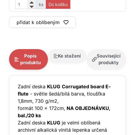
ks
Do košíku
přidat k oblíbeným
Popis
Ke stažení
Související
produktu
produkty
Zadní deska
KLUG
Corrugated board E-
flute
- světle šedá/bílá barva, tloušťka
1,8mm, 730 g/m2,
formát 100 x 172cm,
NA OBJEDNÁVKU,
bal./20 ks
Zadní deska
KLUG
je velmi oblíbená
archivní alkalická vlnitá lepenka určená