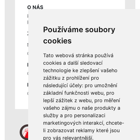
O NÁS
Kontakty
Historie a současnost
Používáme soubory
ZÁKLADNÍ ÚDAJE
cookies
SLUŽBY
Ceník servisních prací
Tato webová stránka používá
cookies a další sledovací
DŮLEŽITÉ INFORMACE
technologie ke zlepšení vašeho
Ochrana osobních údajů
zážitku z prohlížení pro
RYCHLÉ ODKAZY
následující účely:
pro umožnění
základní funkčnosti webu
,
pro
Odstoupení od smlouvy
lepší zážitek z webu
,
pro měření
vašeho zájmu o naše produkty a
služby a pro personalizaci
marketingových interakcí
,
chcete-
li zobrazovat reklamy které jsou
pro vás relevantnější
.