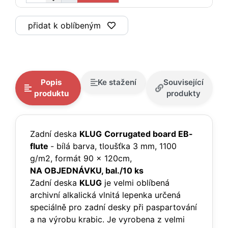
přidat k oblíbeným
Popis
Ke stažení
Související
produktu
produkty
Zadní deska
KLUG
Corrugated board EB-
flute
- bílá barva, tloušťka 3 mm, 1100
g/m2, formát 90 x 120cm,
NA OBJEDNÁVKU, bal./10 ks
Zadní deska
KLUG
je velmi oblíbená
archivní alkalická vlnitá lepenka určená
speciálně pro zadní desky při paspartování
a na výrobu krabic. Je vyrobena z velmi