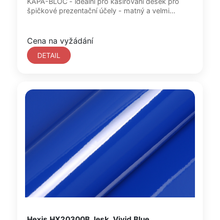
KAPA-BLOC - ideální pro kašírování desek pro
špičkové prezentační účely - matný a velmi...
Cena na vyžádání
DETAIL
Hexis HX20300B, lesk, Vivid Blue