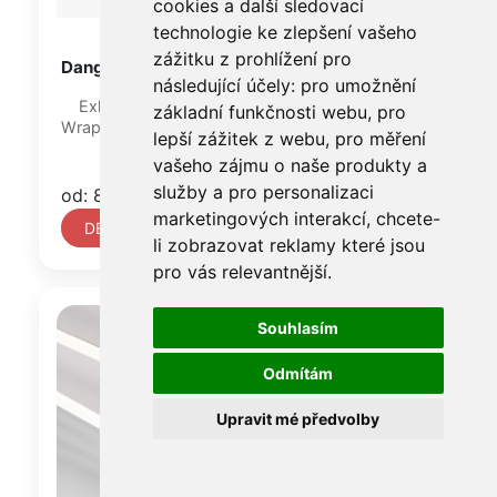
cookies a další sledovací
technologie ke zlepšení vašeho
zážitku z prohlížení pro
Dangerous Deep
následující účely:
pro umožnění
Exkluzivní Wrapingová Fólie z řady
základní funkčnosti webu
,
pro
WrapEssentials od společnosti SOTT.
lepší zážitek z webu
,
pro měření
vašeho zájmu o naše produkty a
služby a pro personalizaci
od: 878 Kč
marketingových interakcí
,
chcete-
DETAIL
li zobrazovat reklamy které jsou
pro vás relevantnější
.
Souhlasím
Odmítám
Upravit mé předvolby