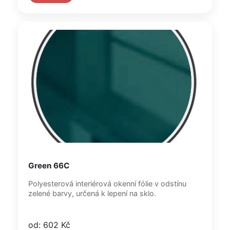
Green 66C
Polyesterová interiérová okenní fólie v odstínu
zelené barvy, určená k lepení na sklo.
od: 602 Kč