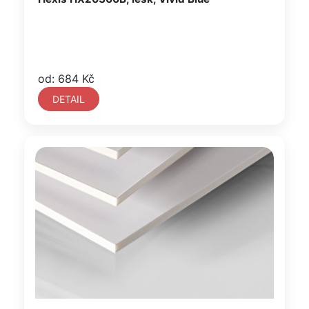
od: 684 Kč
DETAIL