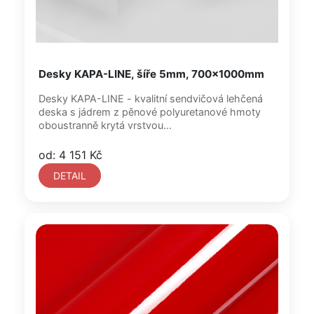
Desky KAPA-LINE, šíře 5mm, 700x1000mm
Desky KAPA-LINE - kvalitní sendvičová lehčená
deska s jádrem z pěnové polyuretanové hmoty
oboustranně krytá vrstvou...
od: 4 151 Kč
DETAIL