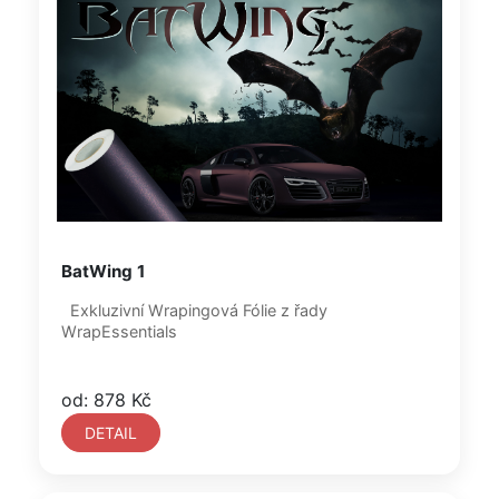
BatWing 1
Exkluzivní Wrapingová Fólie z řady
WrapEssentials
od: 878 Kč
DETAIL