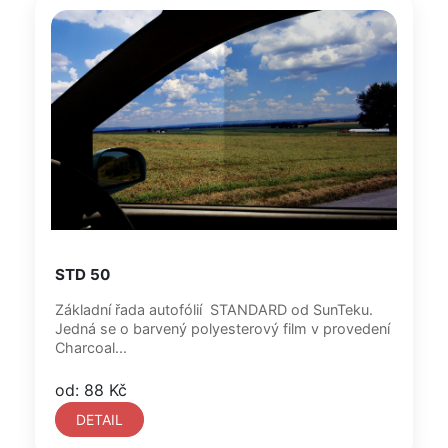
STD 50
Základní řada autofólií STANDARD od SunTeku.
Jedná se o barvený polyesterový film v provedení
Charcoal...
od: 88 Kč
DETAIL