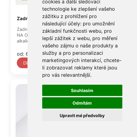
cookies a další sledovací
technologie ke zlepšení vašeho
zážitku z prohlížení pro
Zadní deska KLUG, síla 1,8 mm
následující účely:
pro umožnění
Zadní deska KLUG Corrugated board E-flute /
základní funkčnosti webu
,
pro
NA OBJEDNÁVKU / je velmi oblíbená archivní
lepší zážitek z webu
,
pro měření
alkalická vlnitá lepenka...
vašeho zájmu o naše produkty a
služby a pro personalizaci
od: 6 960 Kč
marketingových interakcí
,
chcete-
DETAIL
li zobrazovat reklamy které jsou
pro vás relevantnější
.
Souhlasím
Odmítám
Upravit mé předvolby