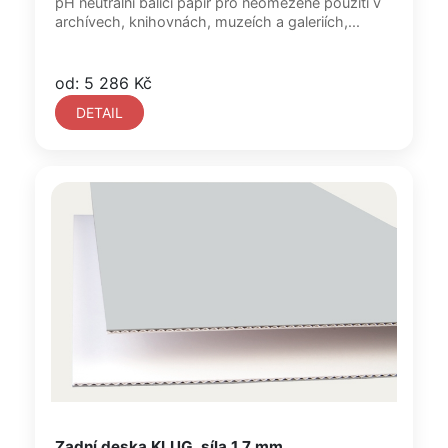
pH neutrální balící papír pro neomezené použití v
archívech, knihovnách, muzeích a galeriích,...
od: 5 286 Kč
DETAIL
Zadní deska KLUG, síla 1,7 mm