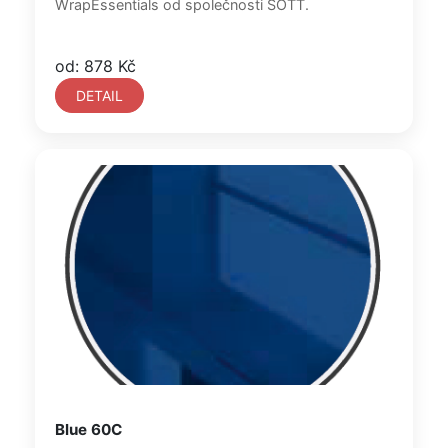
WrapEssentials od společnosti SOTT.
od: 878 Kč
DETAIL
Blue 60C