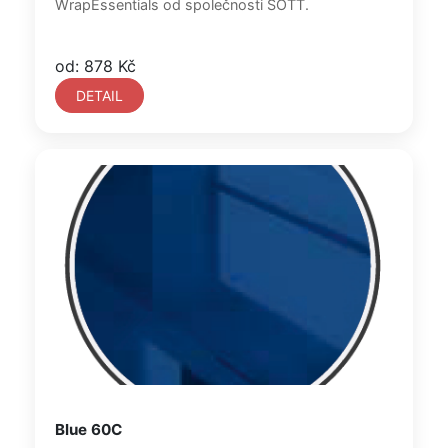
WrapEssentials od společnosti SOTT.
od: 878 Kč
DETAIL
Blue 60C