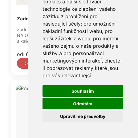
cookies a další sledovací
technologie ke zlepšení vašeho
zážitku z prohlížení pro
Zadní deska KLUG, síla 1,8 mm
následující účely:
pro umožnění
Zadní deska KLUG Corrugated board E-flute /
základní funkčnosti webu
,
pro
NA OBJEDNÁVKU / je velmi oblíbená archivní
lepší zážitek z webu
,
pro měření
alkalická vlnitá lepenka...
vašeho zájmu o naše produkty a
služby a pro personalizaci
od: 6 960 Kč
marketingových interakcí
,
chcete-
DETAIL
li zobrazovat reklamy které jsou
pro vás relevantnější
.
Souhlasím
Odmítám
Upravit mé předvolby