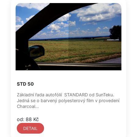
STD 50
Základní řada autofólií STANDARD od SunTeku.
Jedná se o barvený polyesterový film v provedení
Charcoal...
od: 88 Kč
DETAIL