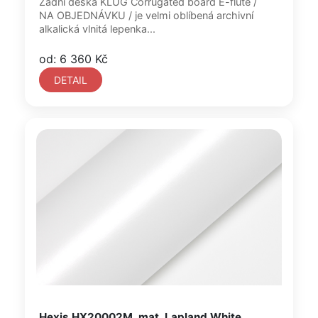
Zadní deska KLUG Corrugated board E-flute /
NA OBJEDNÁVKU / je velmi oblíbená archivní
alkalická vlnitá lepenka...
od: 6 360 Kč
DETAIL
Hexis HX20002M, mat, Lapland White