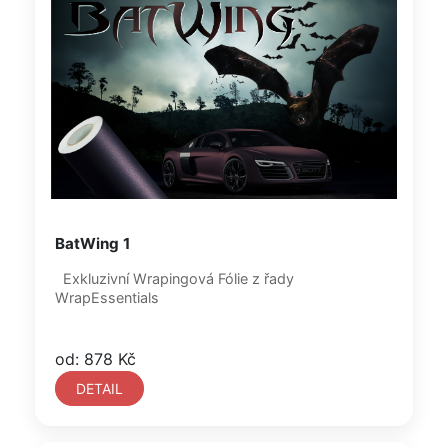
BatWing 1
Exkluzivní Wrapingová Fólie z řady
WrapEssentials
od: 878 Kč
DETAIL