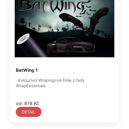
BatWing 1
Exkluzivní Wrapingová Fólie z řady
WrapEssentials
od: 878 Kč
DETAIL