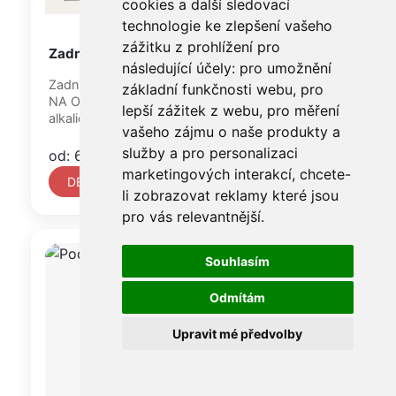
cookies a další sledovací
technologie ke zlepšení vašeho
zážitku z prohlížení pro
Zadní deska KLUG, síla 1,8 mm
následující účely:
pro umožnění
Zadní deska KLUG Corrugated board E-flute /
základní funkčnosti webu
,
pro
NA OBJEDNÁVKU / je velmi oblíbená archivní
lepší zážitek z webu
,
pro měření
alkalická vlnitá lepenka...
vašeho zájmu o naše produkty a
služby a pro personalizaci
od: 6 960 Kč
marketingových interakcí
,
chcete-
DETAIL
li zobrazovat reklamy které jsou
pro vás relevantnější
.
Souhlasím
Odmítám
Upravit mé předvolby