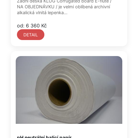
Zadní deska KLUG Corrugated board E-flute /
NA OBJEDNÁVKU / je velmi oblíbená archivní
alkalická vlnitá lepenka...
od: 6 360 Kč
DETAIL
pH neutrální balící papír