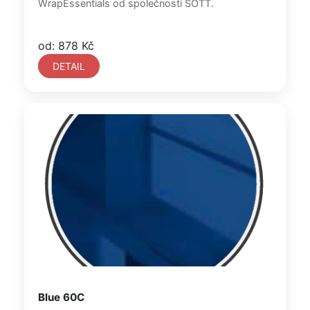
WrapEssentials od společnosti SOTT.
od: 878 Kč
DETAIL
Blue 60C