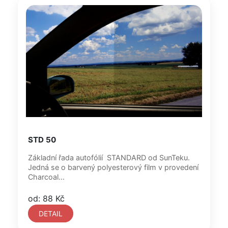
STD 50
Základní řada autofólií STANDARD od SunTeku.
Jedná se o barvený polyesterový film v provedení
Charcoal...
od: 88 Kč
DETAIL