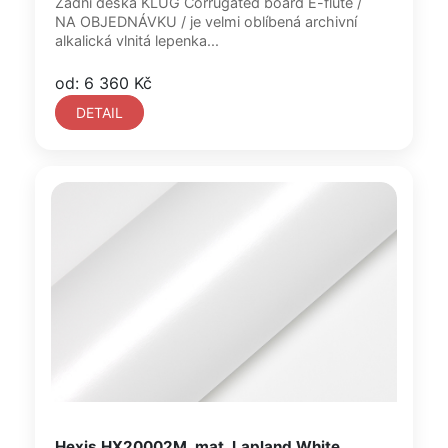
Zadní deska KLUG Corrugated board E-flute /
NA OBJEDNÁVKU / je velmi oblíbená archivní
alkalická vlnitá lepenka...
od: 6 360 Kč
DETAIL
Hexis HX20002M, mat, Lapland White