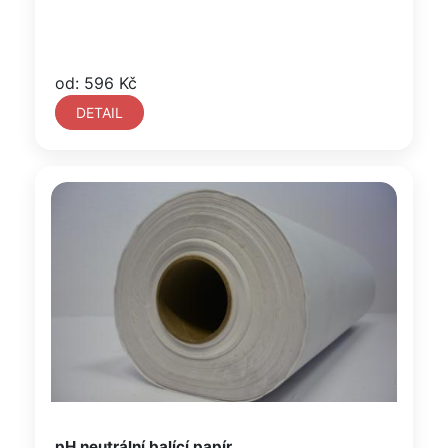
od: 596 Kč
DETAIL
pH neutrální balící papír