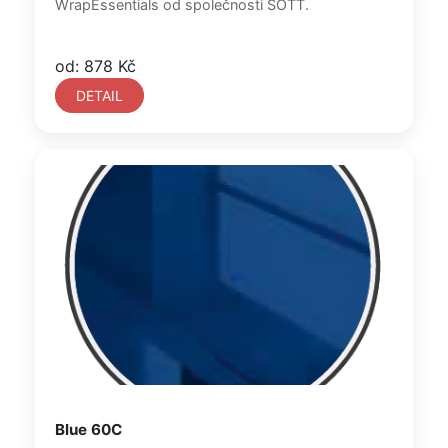
WrapEssentials od společnosti SOTT.
od: 878 Kč
DETAIL
Blue 60C