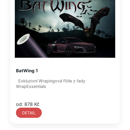
BatWing 1
Exkluzivní Wrapingová Fólie z řady
WrapEssentials
od: 878 Kč
DETAIL