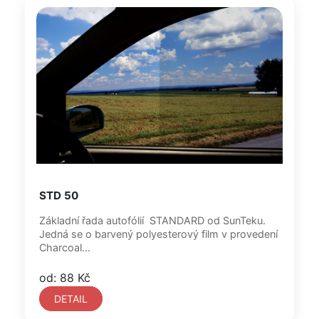
STD 50
Základní řada autofólií STANDARD od SunTeku.
Jedná se o barvený polyesterový film v provedení
Charcoal...
od: 88 Kč
DETAIL