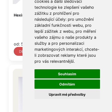
cookies a další sledovací
technologie ke zlepšení vašeho
zážitku z prohlížení pro
Hexis HX20003B, lesk, Glacier White
následující účely:
pro umožnění
základní funkčnosti webu
,
pro
lepší zážitek z webu
,
pro měření
vašeho zájmu o naše produkty a
služby a pro personalizaci
od: 596 Kč
marketingových interakcí
,
chcete-
DETAIL
li zobrazovat reklamy které jsou
pro vás relevantnější
.
Souhlasím
Odmítám
Upravit mé předvolby