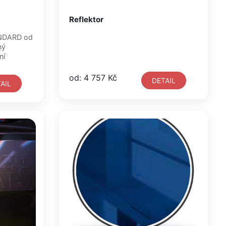
Reflektor
ANDARD od
ný
ní
od: 4 757 Kč
DETAIL
AIL