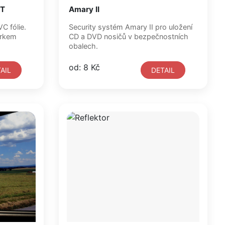
TT
Amary II
Security systém Amary II pro uložení
orkem
CD a DVD nosičů v bezpečnostních
obalech.
od: 8 Kč
AIL
DETAIL