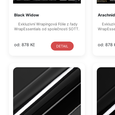
Black Widow
Arachnid
Exkluzivní Wrapingová Fólie z řady
Exkluzivní Wrapingová Fólie z řady
WrapEssentials od společnosti SOTT.
od: 878 Kč
od: 878 
DETAIL