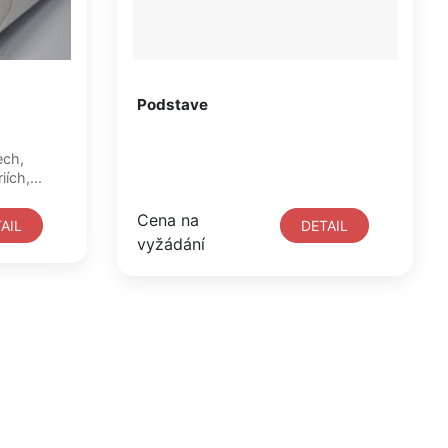
Podstave
ech,
ích,...
Cena na
AIL
DETAIL
vyžádání