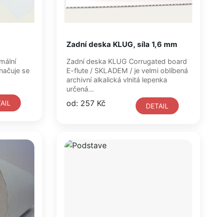
Zadní deska KLUG, síla 1,6 mm
imální
Zadní deska KLUG Corrugated board
značuje se
E-flute / SKLADEM / je velmi oblíbená
archivní alkalická vlnitá lepenka
určená...
od: 257 Kč
AIL
DETAIL