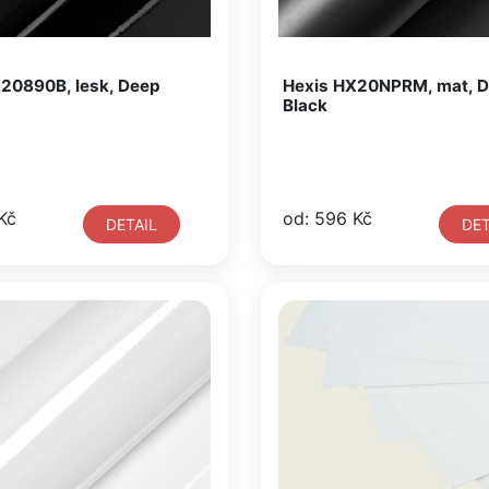
20890B, lesk, Deep
Hexis HX20NPRM, mat, 
Black
Kč
od: 596 Kč
DETAIL
DET