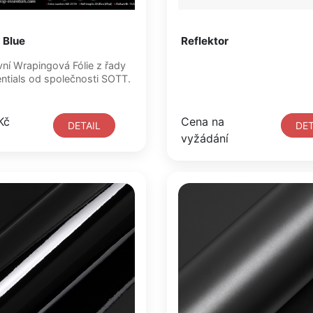
 Blue
Reflektor
WrapEssentials od společnosti SOTT.
Kč
Cena na
DETAIL
DET
vyžádání