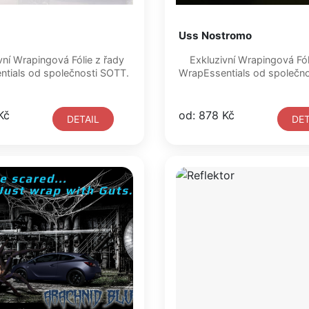
Uss Nostromo
Exkluzivní Wrapingová Fólie z řady
WrapEssentials od společnosti SOTT.
WrapEssentials od s
Kč
od: 878 Kč
DETAIL
DET