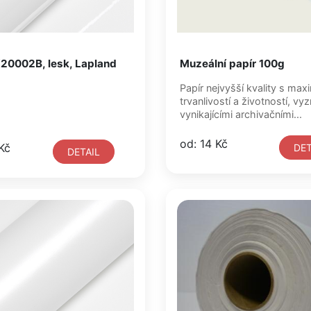
20002B, lesk, Lapland
Muzeální papír 100g
Papír nejvyšší kvality s max
trvanlivostí a životností, vy
vynikajícími archivačními...
od: 14 Kč
Kč
DET
DETAIL