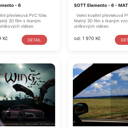
mento - 6
SOTT Elemento - 6 - MA
itní převleková PVC fólie.
Velmi kvalitní převleková PVC fólie.
sklý 3D film s tkaným
Matný 3D film s tkaným vz
hlíkových vláken.
uhlíkových vláken.
9 Kč
od: 1 970 Kč
DETAIL
DET