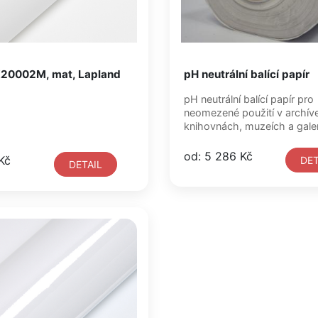
X20002M, mat, Lapland
pH neutrální balící papír
pH neutrální balící papír pro
neomezené použití v archív
knihovnách, muzeích a galeri
od: 5 286 Kč
Kč
DET
DETAIL