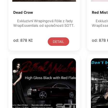
Dead Crow
Red Mist
Exkluzivní Wrapingová Fólie z řady
Exkluzivní Wrapingová Fólie z řady
WrapEssentials od společnosti SOTT.
od: 878 Kč
od: 878 
DETAIL