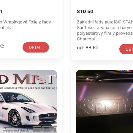
1
STD 50
í Wrapingová Fólie z řady
Základní řada autofólií ST
tials
SunTeku. Jedná se o barve
polyesterový film v provede
Charcoal...
Kč
od: 88 Kč
DETAIL
DET