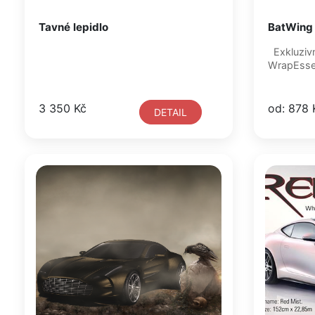
Tavné lepidlo
BatWing 
Exkluzivn
WrapEssen
3 350 Kč
od: 878 
DETAIL