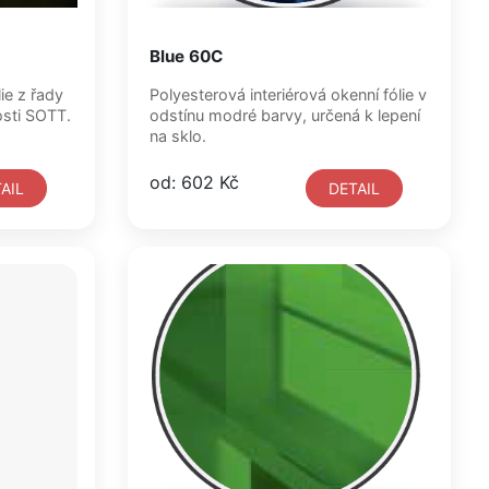
Blue 60C
Polyesterová interiérová okenní fólie v
polečnosti SOTT.
odstínu modré barvy, určená k lepení
na sklo.
od: 602 Kč
AIL
DETAIL