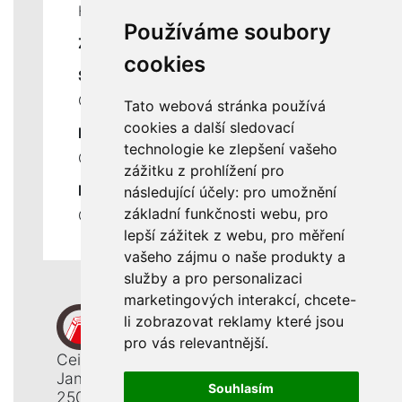
Historie a současnost
Používáme soubory
ZÁKLADNÍ ÚDAJE
cookies
SLUŽBY
Ceník servisních prací
Tato webová stránka používá
cookies a další sledovací
DŮLEŽITÉ INFORMACE
technologie ke zlepšení vašeho
Ochrana osobních údajů
zážitku z prohlížení pro
RYCHLÉ ODKAZY
následující účely:
pro umožnění
základní funkčnosti webu
,
pro
Odstoupení od smlouvy
lepší zážitek z webu
,
pro měření
vašeho zájmu o naše produkty a
služby a pro personalizaci
marketingových interakcí
,
chcete-
li zobrazovat reklamy které jsou
pro vás relevantnější
.
Ceiba, s. r. o.
Jana Opletala 1265
Souhlasím
250 01 Brandýs n. L. - St. Boleslav