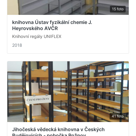
15 foto
knihovna Ústav fyzikální chemie J.
Heyrovského AVČR
Knihovní regály UNIFLEX
2018
41 foto
Jihočeská vědecká knihovna v Českých
Budějovicích - pobočka Rožnov