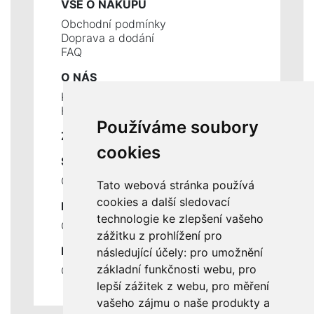
VŠE O NÁKUPU
Obchodní podmínky
Doprava a dodání
FAQ
O NÁS
Kontakty
Historie a současnost
Používáme soubory
ZÁKLADNÍ ÚDAJE
cookies
SLUŽBY
Ceník servisních prací
Tato webová stránka používá
cookies a další sledovací
DŮLEŽITÉ INFORMACE
technologie ke zlepšení vašeho
Ochrana osobních údajů
zážitku z prohlížení pro
RYCHLÉ ODKAZY
následující účely:
pro umožnění
základní funkčnosti webu
,
pro
Odstoupení od smlouvy
lepší zážitek z webu
,
pro měření
vašeho zájmu o naše produkty a