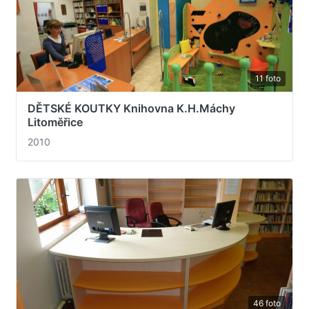
11 foto
DĚTSKÉ KOUTKY Knihovna K.H.Máchy
Litoměřice
2010
46 foto