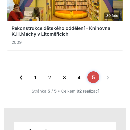
30 foto
Rekonstrukce dětského oddělení - Knihovna
K.H.Máchy v Litoměřicích
2009
5
1
2
3
4
Stránka
5
/
5
• Celkem
92
realizací