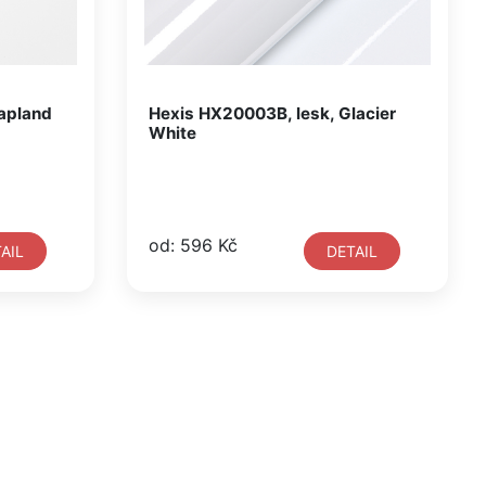
apland
Hexis HX20003B, lesk, Glacier
White
od: 596 Kč
AIL
DETAIL