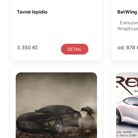
Tavné lepidlo
BatWing 
Exkluzivn
WrapEssen
3 350 Kč
od: 878 
DETAIL