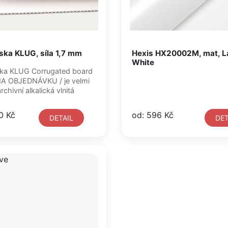
ska KLUG, síla 1,7 mm
Hexis HX20002M, mat, L
White
ed board
hivní alkalická vlnitá
0 Kč
od: 596 Kč
DETAIL
DET