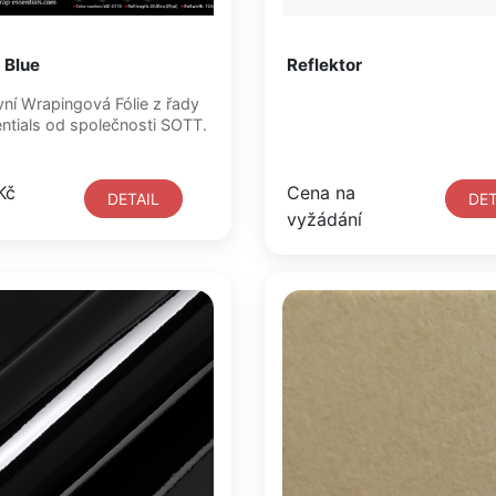
 Blue
Reflektor
WrapEssentials od společnosti SOTT.
Kč
Cena na
DETAIL
DET
vyžádání