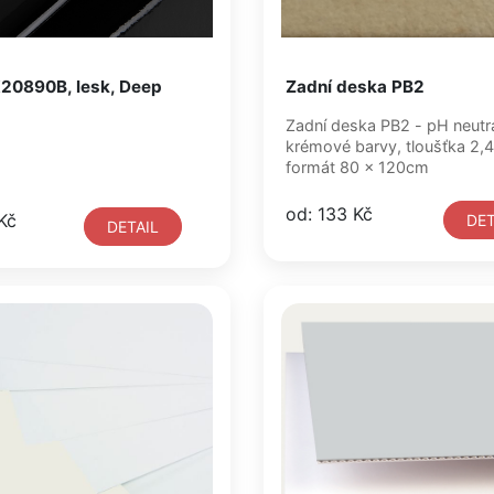
20890B, lesk, Deep
Zadní deska PB2
Zadní deska PB2 - pH neutrální
krémové barvy, tloušťka 2
formát 80 x 120cm
od: 133 Kč
Kč
DET
DETAIL