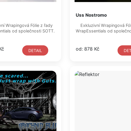
Uss Nostromo
Exkluzivní Wrapingová Fólie z řady
WrapEssentials od společnosti SOTT.
WrapEssentials od s
Kč
od: 878 Kč
DETAIL
DET