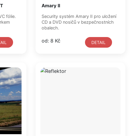
TT
Amary II
Security systém Amary II pro uložení
orkem
CD a DVD nosičů v bezpečnostních
obalech.
od: 8 Kč
AIL
DETAIL