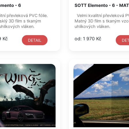
mento - 6
SOTT Elemento - 6 - MA
itní převleková PVC fólie.
Velmi kvalitní převleková PVC fólie.
sklý 3D film s tkaným
Matný 3D film s tkaným vz
hlíkových vláken.
uhlíkových vláken.
9 Kč
od: 1 970 Kč
DETAIL
DET