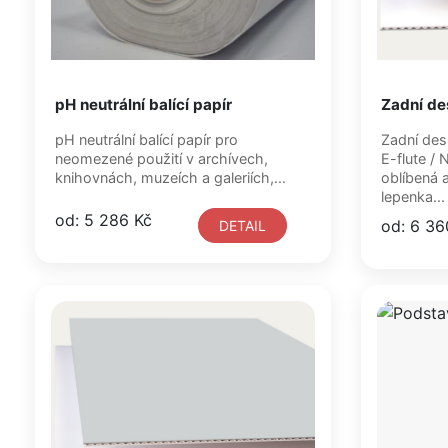
pH neutrální balící papír
Zadní de
pH neutrální balící papír pro
Zadní deska KLUG Corrugat
neomezené použití v archívech,
E-flute / NA OBJEDNÁVKU / je velmi
knihovnách, muzeích a galeriích,...
oblíbená arc
lepenka...
od: 5 286 Kč
od: 6 36
DETAIL