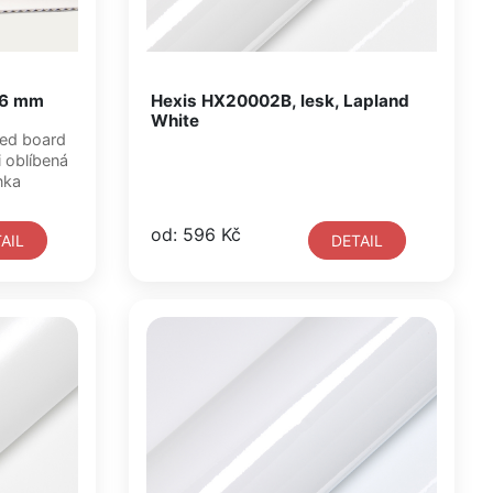
1,6 mm
Hexis HX20002B, lesk, Lapland
White
enka
od: 596 Kč
AIL
DETAIL