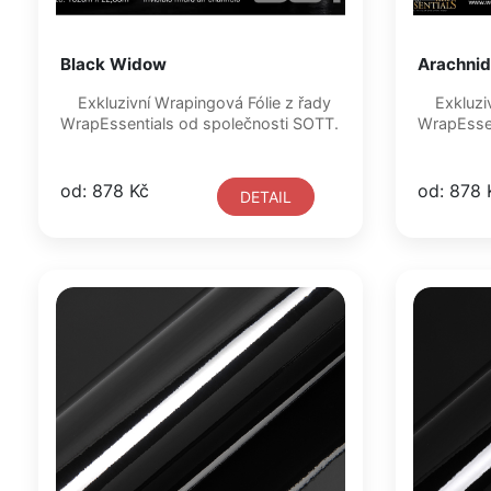
Black Widow
Arachnid
Exkluzivní Wrapingová Fólie z řady
Exkluzivní Wrapingová Fólie z řady
WrapEssentials od společnosti SOTT.
od: 878 Kč
od: 878 
DETAIL