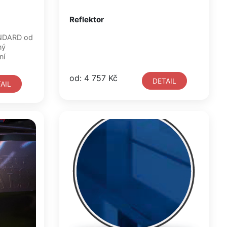
Reflektor
ANDARD od
ný
ní
od: 4 757 Kč
DETAIL
AIL