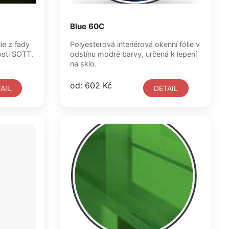
Blue 60C
Polyesterová interiérová okenní fólie v
polečnosti SOTT.
odstínu modré barvy, určená k lepení
na sklo.
od: 602 Kč
AIL
DETAIL