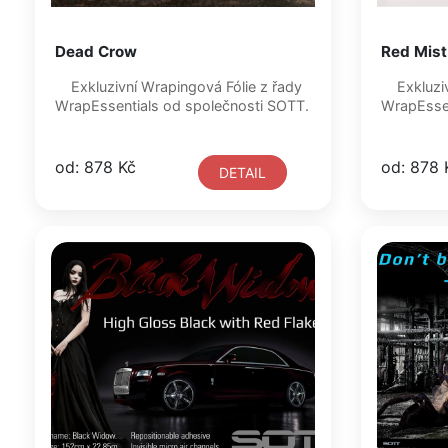
Dead Crow
Red Mist
Exkluzivní Wrapingová Fólie z řady
Exkluzivní Wrapingová Fólie z řady
WrapEssentials od společnosti SOTT.
od: 878 Kč
od: 878 
DETAIL