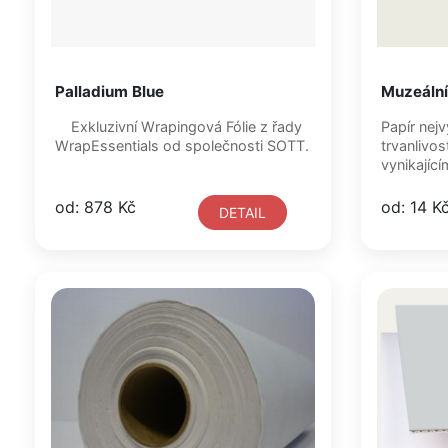
Palladium Blue
Muzeální
Exkluzivní Wrapingová Fólie z řady
Papír nejv
WrapEssentials od společnosti SOTT.
trvanlivos
vynikající
od: 878 Kč
od: 14 K
DETAIL