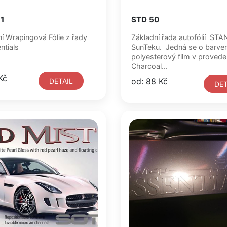
1
STD 50
í Wrapingová Fólie z řady
Základní řada autofólií ST
tials
SunTeku. Jedná se o barve
polyesterový film v provede
Charcoal...
Kč
od: 88 Kč
DETAIL
DET