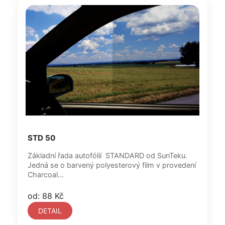
STD 50
Základní řada autofólií STANDARD od SunTeku.
Jedná se o barvený polyesterový film v provedení
Charcoal...
od: 88 Kč
DETAIL