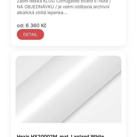
Zadní deska KLUG Corrugated board E-flute /
NA OBJEDNÁVKU / je velmi oblíbená archivní
alkalická vlnitá lepenka...
od: 6 360 Kč
DETAIL
Hexis HX20002M, mat, Lapland White