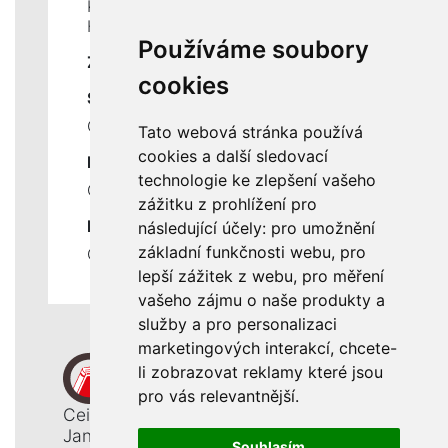
Kontakty
Historie a současnost
Používáme soubory
ZÁKLADNÍ ÚDAJE
cookies
SLUŽBY
Ceník servisních prací
Tato webová stránka používá
cookies a další sledovací
DŮLEŽITÉ INFORMACE
technologie ke zlepšení vašeho
Ochrana osobních údajů
zážitku z prohlížení pro
RYCHLÉ ODKAZY
následující účely:
pro umožnění
základní funkčnosti webu
,
pro
Odstoupení od smlouvy
lepší zážitek z webu
,
pro měření
vašeho zájmu o naše produkty a
služby a pro personalizaci
marketingových interakcí
,
chcete-
li zobrazovat reklamy které jsou
pro vás relevantnější
.
Ceiba, s. r. o.
Jana Opletala 1265
Souhlasím