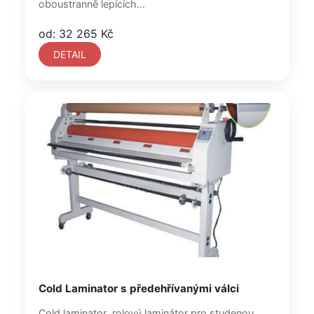
oboustranně lepících...
od: 32 265 Kč
DETAIL
Cold Laminator s předehřívanými válci
Cold laminator rolový laminátor pro studenou