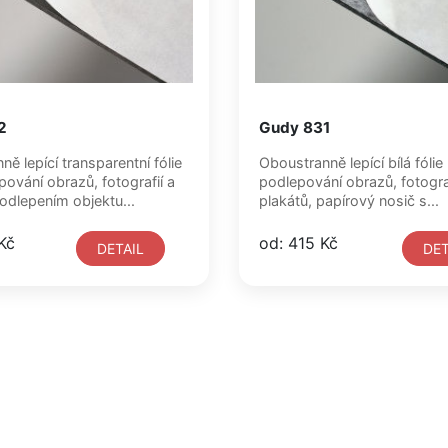
2
Gudy 831
ě lepící transparentní fólie
Oboustranně lepící bílá fólie
pování obrazů, fotografií a
podlepování obrazů, fotograf
podlepením objektu...
plakátů, papírový nosič s...
Kč
od: 415 Kč
DETAIL
DET