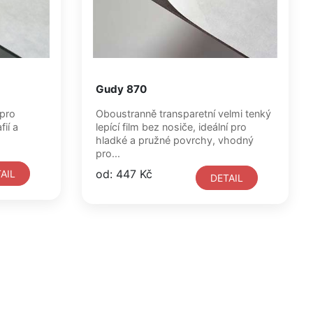
Gudy 870
 pro
Oboustranně transparetní velmi tenký
ií a
lepící film bez nosiče, ideální pro
hladké a pružné povrchy, vhodný
pro...
od: 447 Kč
AIL
DETAIL