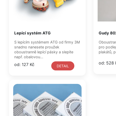
Lepící systém ATG
Gudy 80
S lepícím systémem ATG od firmy 3M
Oboustrann
snadno nanesete proužek
pro podle
oboustranně lepící pásky a slepíte
plakátů, 
např. obalovou...
od: 528 
od: 127 Kč
DETAIL