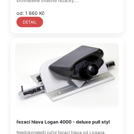
srovnatelné oválové řezačky....
od: 1 860 Kč
DETAIL
řezací hlava Logan 4000 - deluxe pull styl
Nejdokonalejší ruční řezací hlava od Logana.