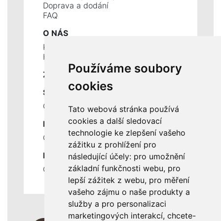
Doprava a dodání
FAQ
O NÁS
Kontakty
Historie a současnost
Používáme soubory
ZÁKLADNÍ ÚDAJE
cookies
SLUŽBY
Ceník servisních prací
Tato webová stránka používá
cookies a další sledovací
DŮLEŽITÉ INFORMACE
technologie ke zlepšení vašeho
Ochrana osobních údajů
zážitku z prohlížení pro
RYCHLÉ ODKAZY
následující účely:
pro umožnění
základní funkčnosti webu
,
pro
Odstoupení od smlouvy
lepší zážitek z webu
,
pro měření
vašeho zájmu o naše produkty a
služby a pro personalizaci
marketingových interakcí
,
chcete-