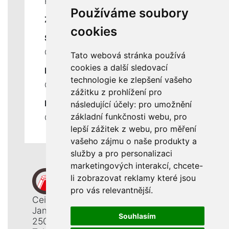
Historie a současnost
Používáme soubory
ZÁKLADNÍ ÚDAJE
cookies
SLUŽBY
Ceník servisních prací
Tato webová stránka používá
cookies a další sledovací
DŮLEŽITÉ INFORMACE
technologie ke zlepšení vašeho
Ochrana osobních údajů
zážitku z prohlížení pro
RYCHLÉ ODKAZY
následující účely:
pro umožnění
základní funkčnosti webu
,
pro
Odstoupení od smlouvy
lepší zážitek z webu
,
pro měření
vašeho zájmu o naše produkty a
služby a pro personalizaci
marketingových interakcí
,
chcete-
li zobrazovat reklamy které jsou
pro vás relevantnější
.
Ceiba, s. r. o.
Jana Opletala 1265
Souhlasím
250 01 Brandýs n. L. - St. Boleslav