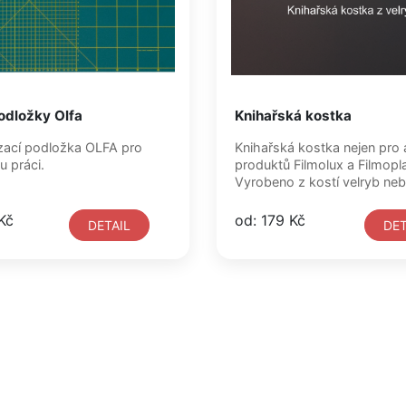
odložky Olfa
Knihařská kostka
řezací podložka OLFA pro
Knihařská kostka nejen pro 
 práci.
produktů Filmolux a Filmopla
Vyrobeno z kostí velryb neb
Kč
od: 179 Kč
DETAIL
DET