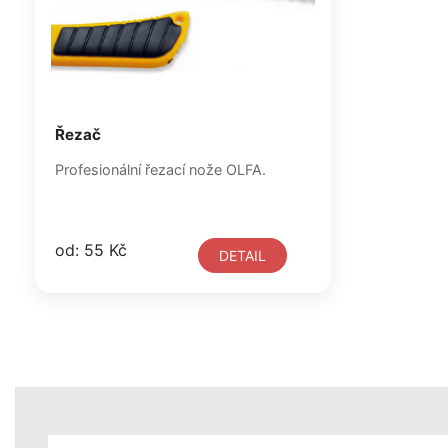
Řezač
Profesionální řezací nože OLFA.
od: 55 Kč
DETAIL