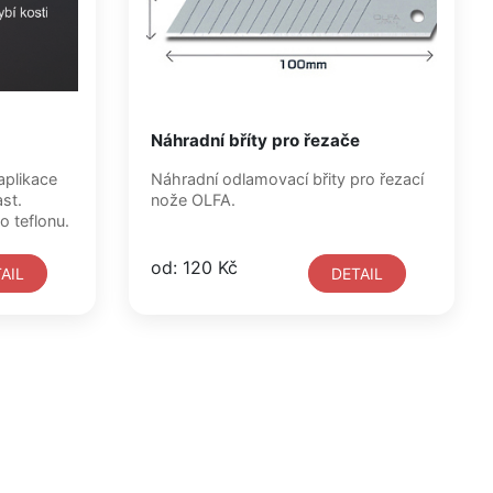
Náhradní bříty pro řezače
aplikace
Náhradní odlamovací břity pro řezací
st.
nože OLFA.
o teflonu.
od: 120 Kč
AIL
DETAIL