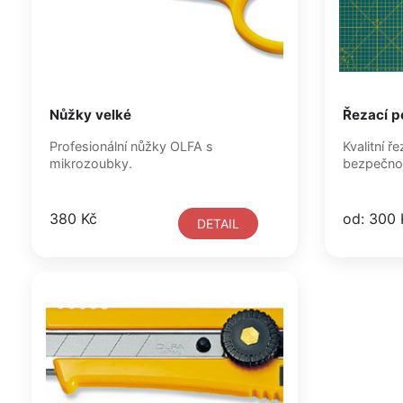
Nůžky velké
Řezací p
Profesionální nůžky OLFA s
Kvalitní 
mikrozoubky.
bezpečnou
380 Kč
od: 300 
DETAIL