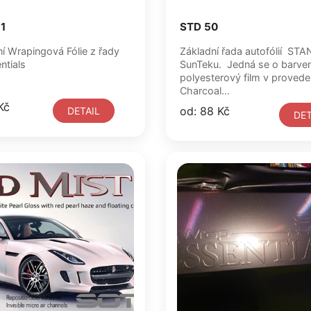
1
STD 50
í Wrapingová Fólie z řady
Základní řada autofólií ST
tials
SunTeku. Jedná se o barve
polyesterový film v provede
Charcoal...
Kč
od: 88 Kč
DETAIL
DET