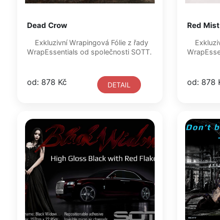
Dead Crow
Red Mist
Exkluzivní Wrapingová Fólie z řady
Exkluzivní Wrapingová Fólie z řady
WrapEssentials od společnosti SOTT.
od: 878 Kč
od: 878 
DETAIL