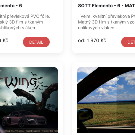
mento - 6
SOTT Elemento - 6 - MA
itní převleková PVC fólie.
Velmi kvalitní převleková PVC fólie.
sklý 3D film s tkaným
Matný 3D film s tkaným vz
hlíkových vláken.
uhlíkových vláken.
9 Kč
od: 1 970 Kč
DETAIL
DET