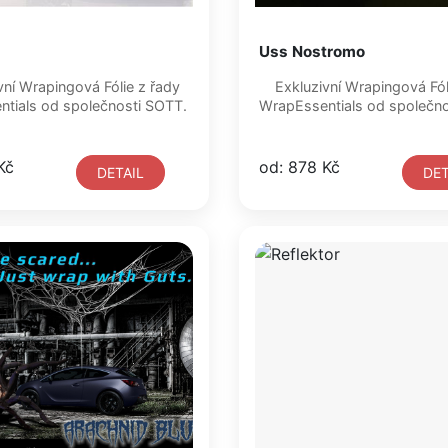
Uss Nostromo
Exkluzivní Wrapingová Fólie z řady
WrapEssentials od společnosti SOTT.
WrapEssentials od s
Kč
od: 878 Kč
DETAIL
DET