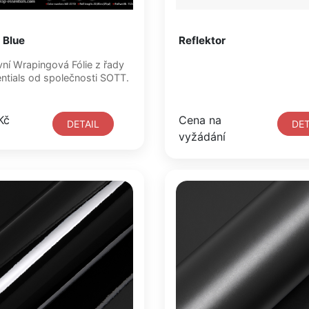
 Blue
Reflektor
WrapEssentials od společnosti SOTT.
Kč
Cena na
DETAIL
DET
vyžádání