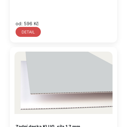
od: 596 Kč
DETAIL
Zadní deska KLUG, síla 1,7 mm