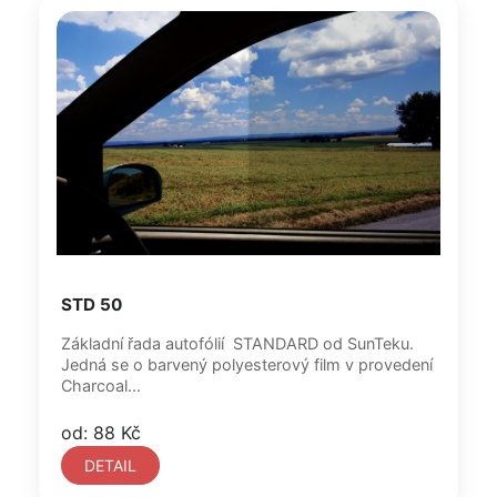
STD 50
Základní řada autofólií STANDARD od SunTeku.
Jedná se o barvený polyesterový film v provedení
Charcoal...
od: 88 Kč
DETAIL