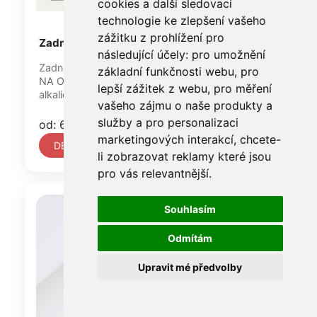
cookies a další sledovací
technologie ke zlepšení vašeho
zážitku z prohlížení pro
Zadní deska KLUG, síla 1,8 mm
následující účely:
pro umožnění
Zadní deska KLUG Corrugated board E-flute /
základní funkčnosti webu
,
pro
NA OBJEDNÁVKU / je velmi oblíbená archivní
lepší zážitek z webu
,
pro měření
alkalická vlnitá lepenka...
vašeho zájmu o naše produkty a
služby a pro personalizaci
od: 6 960 Kč
marketingových interakcí
,
chcete-
DETAIL
li zobrazovat reklamy které jsou
pro vás relevantnější
.
Souhlasím
Odmítám
Upravit mé předvolby