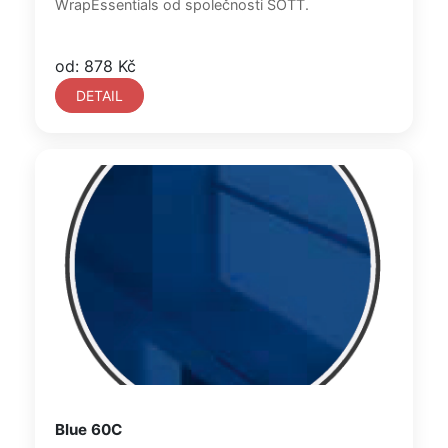
WrapEssentials od společnosti SOTT.
od: 878 Kč
DETAIL
Blue 60C