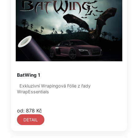
BatWing 1
Exkluzivní Wrapingová Fólie z řady
WrapEssentials
od: 878 Kč
DETAIL