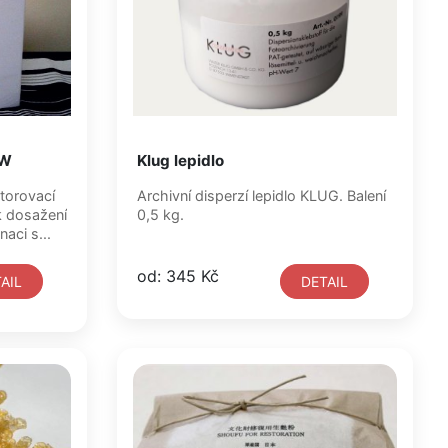
0W
Klug lepidlo
torovací
Archivní disperzí lepidlo KLUG. Balení
k dosažení
0,5 kg.
aci s...
od: 345 Kč
AIL
DETAIL