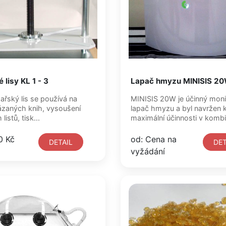
 lisy KL 1 - 3
Lapač hmyzu MINISIS 2
ařský lis se používá na
MINISIS 20W je účinný moni
vázaných knih, vysoušení
lapač hmyzu a byl navržen 
listů, tisk...
maximální účinnosti v kombin
0 Kč
od: Cena na
DETAIL
DET
vyžádání