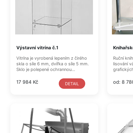
Výstavní vitrína č.1
Knihařské
Vitrína je vyrobená lepením z čirého
Ruční knih
skla o síle 6 mm, dvířka o síle 5 mm.
lisování 
Sklo je polepené ochrannou...
grafických 
17 984 Kč
od: 8 78
DETAIL