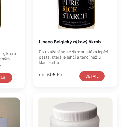
Lineco Belgický rýžový škrob
Po uvažení se ze škrobu stává lepící
dlo, které
pasta, která je lehčí a tenčí než u
edným.
klasického...
.
od: 505 Kč
DETAIL
AIL