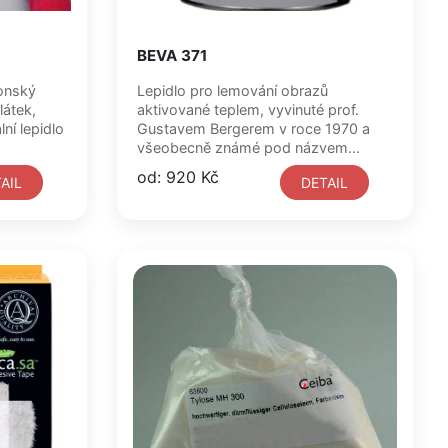
BEVA 371
ponský
Lepidlo pro lemování obrazů
látek,
aktivované teplem, vyvinuté prof.
ní lepidlo
Gustavem Bergerem v roce 1970 a
všeobecně známé pod názvem...
od: 920 Kč
AIL
DETAIL