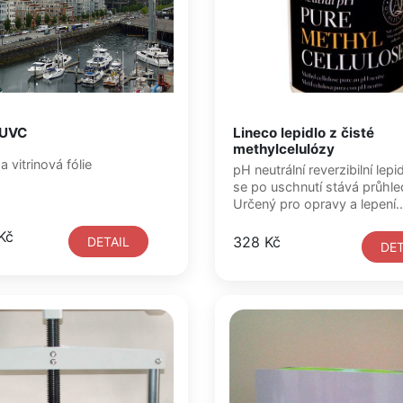
 UVC
Lineco lepidlo z čisté
methylcelulózy
 vitrinová fólie
pH neutrální reverzibilní lepi
se po uschnutí stává průhl
Určený pro opravy a lepení..
Kč
328 Kč
DETAIL
DET