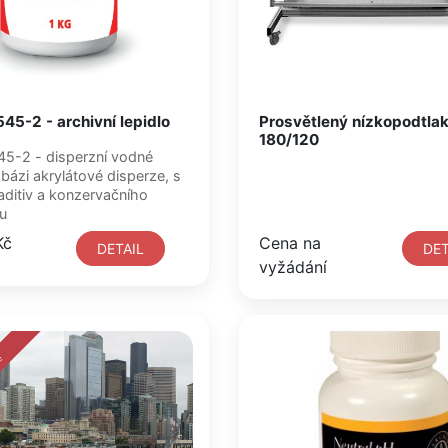
45-2 - archivní lepidlo
Prosvětlený nízkopodtlak
180/120
erzní vodné
 bázi akrylátové disperze, s
itiv a konzervačního
u
Kč
Cena na
DETAIL
DET
vyžádání