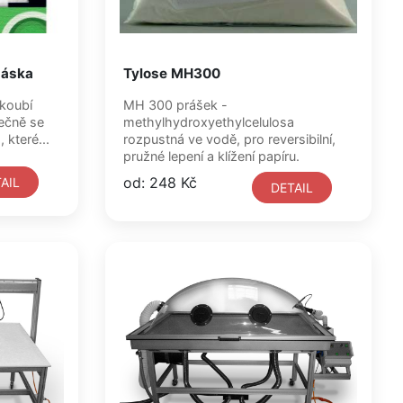
páska
Tylose MH300
koubí
MH 300 prášek -
ečně se
methylhydroxyethylcelulosa
 které...
rozpustná ve vodě, pro reversibilní,
pružné lepení a klížení papíru.
od: 248 Kč
AIL
DETAIL