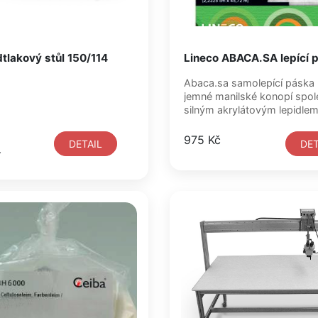
tlakový stůl 150/114
Lineco ABACA.SA lepící 
Abaca.sa samolepící páska 
jemné manilské konopí spol
silným akrylátovým lepidlem,
975 Kč
DETAIL
DET
í