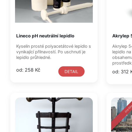
Lineco pH neutrální lepidlo
Akrylep 5
Kyselin prosté polyacetátové lepidlo s
Akrylep 545-2 - disp
vynikající přilnavostí. Po uschnutí je
lepidlo na
lepidlo průhledné.
obsahemad
prostředk
od: 258 Kč
od: 312 
DETAIL