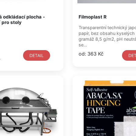
á odkládací plocha -
Filmoplast R
 pro stoly
Transparentní technický ja
papír, bez obsahu kyselých 
gramáž 8,5 g/m2, pH neutrál
se...
od: 363 Kč
DETAIL
DET
í