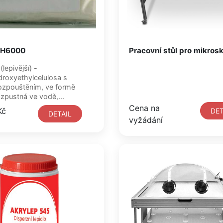
MH6000
Pracovní stůl pro mikros
lepivější) -
roxyethylcelulosa s
ozpouštěním, ve formě
ozpustná ve vodě,...
Cena na
Kč
DET
DETAIL
vyžádání