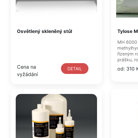
Osvětlený skleněný stůl
Tylose 
MH 6000 (
methylhyd
řízeným r
prášku, r
Cena na
od: 310 
DETAIL
vyžádání