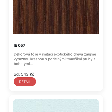
IE 057
Dekorová fólie v imitaci exotického dřeva zaujme
výraznou kresbou s podélnými tmavšími pruhy a
bohatými...
od: 543 Kč
DETAIL