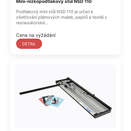
Mini-nízkopodtlakový stůl NSD 110
Podtlakový mini stůl NSD 110 je určen k
ošetřování plátnových maleb, papírů a textilií v
restaurátorské...
Cena na vyžádání
DETAIL