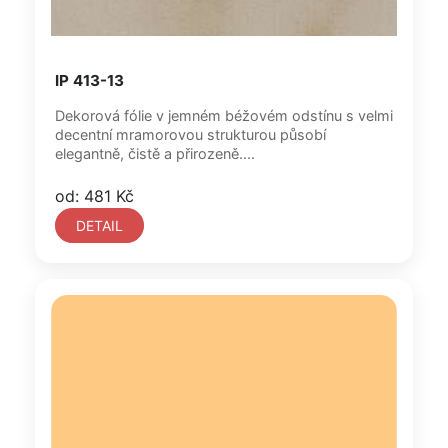
IP 413-13
Dekorová fólie v jemném béžovém odstínu s velmi
decentní mramorovou strukturou působí
elegantně, čistě a přirozeně....
od: 481 Kč
DETAIL