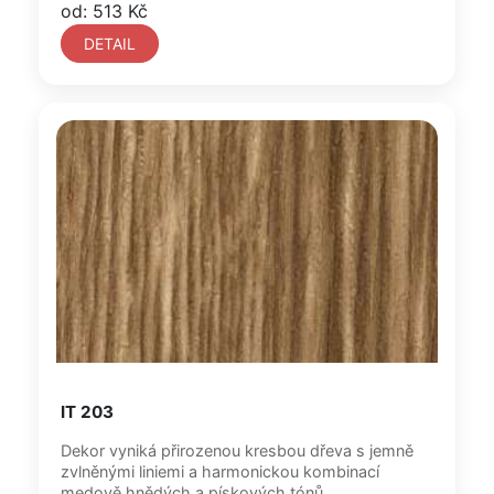
od: 513 Kč
DETAIL
IT 203
Dekor vyniká přirozenou kresbou dřeva s jemně
zvlněnými liniemi a harmonickou kombinací
medově hnědých a pískových tónů....