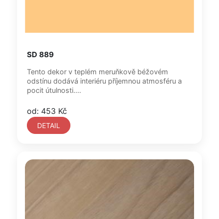
SD 889
Tento dekor v teplém meruňkově béžovém
odstínu dodává interiéru příjemnou atmosféru a
pocit útulnosti....
od: 453 Kč
DETAIL