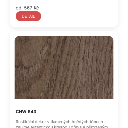
od: 567 Kč
DETAIL
CNW 643
Rustikální dekor v tlumených hnědých tónech
zaujme autentickou kresbou dřeva a přirozeným