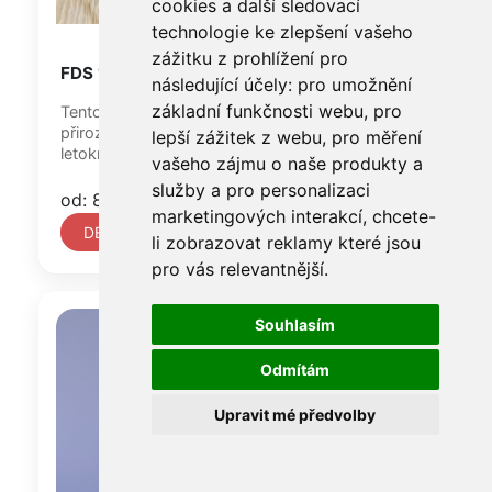
cookies a další sledovací
technologie ke zlepšení vašeho
zážitku z prohlížení pro
FDS 1004
následující účely:
pro umožnění
základní funkčnosti webu
,
pro
Tento dekor v odstínu světlého dubu přináší
přirozený vzhled dřeva s jemnou kresbou
lepší zážitek z webu
,
pro měření
letokruhů a decentními barevnými...
vašeho zájmu o naše produkty a
služby a pro personalizaci
od: 869 Kč
marketingových interakcí
,
chcete-
DETAIL
li zobrazovat reklamy které jsou
pro vás relevantnější
.
Souhlasím
Odmítám
Upravit mé předvolby