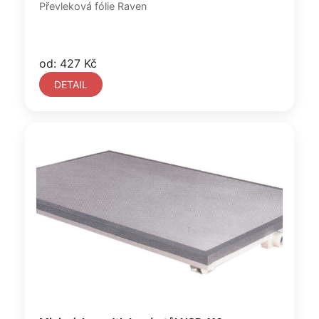
Převleková fólie Raven
od: 427 Kč
DETAIL