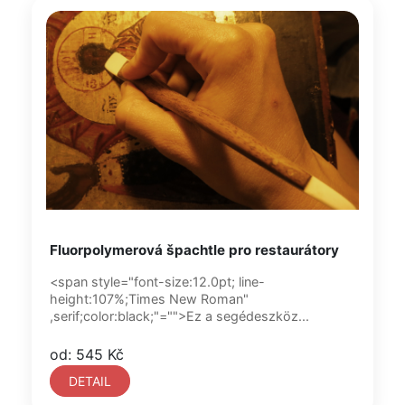
Fluorpolymerová špachtle pro restaurátory
<span style="font-size:12.0pt; line-
height:107%;Times New Roman"
,serif;color:black;"="">Ez a segédeszköz...
od: 545 Kč
DETAIL