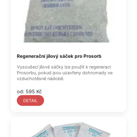
Regenerační jílový sáček pro Prosorb
Vysoušecí jílové sáčky lze použít k regeneraci
Prosorbu, pokud jsou uzavřeny dohromady ve
vzduchotěsné nádobě.
od: 595 Kč
DETAIL