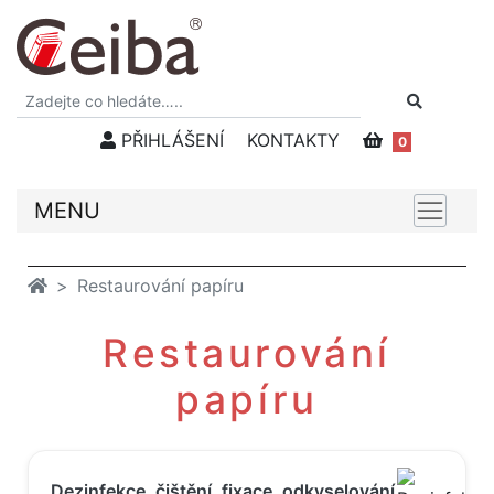
PŘIHLÁŠENÍ
KONTAKTY
0
MENU
Restaurování papíru
Restaurování
papíru
Dezinfekce, čištění, fixace, odkyselování