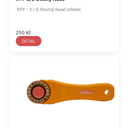
RTY - 2 / G Otočný řezač střední.
250 Kč
DETAIL