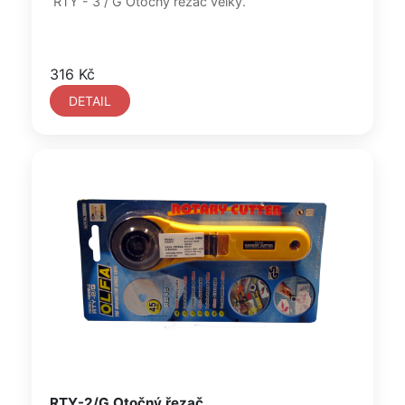
RTY - 3 / G Otočný řezač velký.
316 Kč
DETAIL
RTY-2/G Otočný řezač