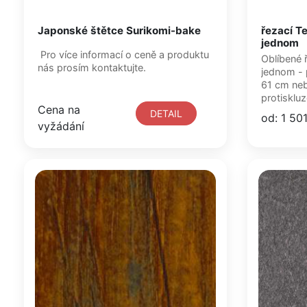
Japonské štětce Surikomi-bake
řezací T
jednom
Pro více informací o ceně a produktu
Oblíbené 
nás prosím kontaktujte.
jednom - 
61 cm neb
protisklu
Cena na
DETAIL
od: 1 50
vyžádání