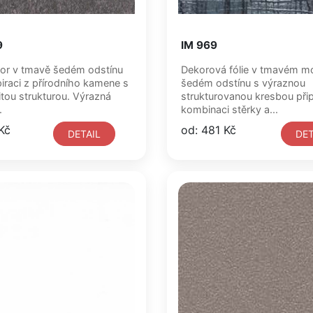
9
IM 969
or v tmavě šedém odstínu
Dekorová fólie v tmavém m
piraci z přírodního kamene s
šedém odstínu s výraznou
itou strukturou. Výrazná
strukturovanou kresbou při
.
kombinaci stěrky a...
Kč
od: 481 Kč
DETAIL
DET