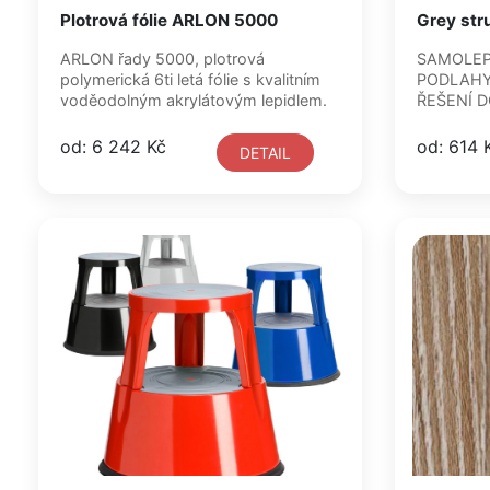
Plotrová fólie ARLON 5000
Grey str
ARLON řady 5000, plotrová
SAMOLEPÍ
polymerická 6ti letá fólie s kvalitním
PODLAHY
voděodolným akrylátovým lepidlem.
ŘEŠENÍ D
od: 6 242 Kč
od: 614 
DETAIL