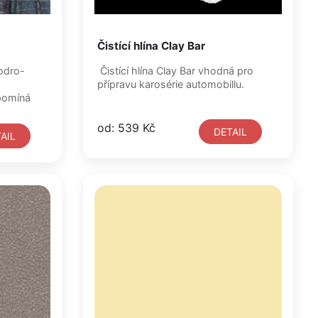
Čistící hlína Clay Bar
odro-
Čistící hlína Clay Bar vhodná pro
přípravu karosérie automobillu.
pomíná
od: 539 Kč
DETAIL
AIL