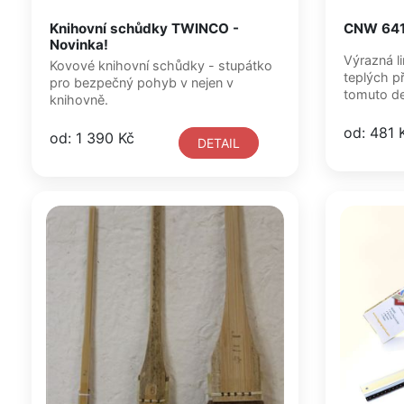
Knihovní schůdky TWINCO -
CNW 64
Novinka!
Výrazná l
Kovové knihovní schůdky - stupátko
teplých p
pro bezpečný pohyb v nejen v
tomuto de
knihovně.
od: 481 
od: 1 390 Kč
DETAIL