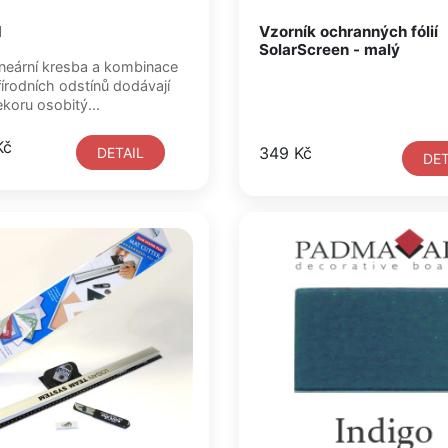
1
Vzorník ochranných fólií
SolarScreen - malý
ineární kresba a kombinace
řírodních odstínů dodávají
koru osobitý...
Kč
349 Kč
DETAIL
DET