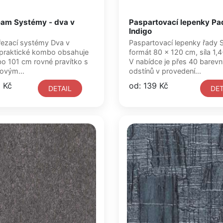
eam Systémy - dva v
Paspartovací lepenky Pa
Indigo
řezací systémy Dva v
Paspartovací lepenky řady 
praktické kombo obsahuje
formát 80 x 120 cm, síla 1,
o 101 cm rovné pravítko s
V nabídce je přes 40 barev
zovým...
odstínů v provedení...
1 Kč
od: 139 Kč
DETAIL
DET