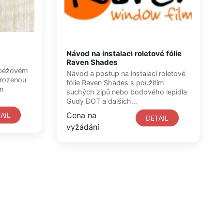
Návod na instalaci roletové fólie
Raven Shades
 béžovém
Návod a postup na instalaci roletové
irozenou
fólie Raven Shades s použitím
ým
suchých zipů nebo bodového lepidla
Gudy DOT a dalších...
Cena na
AIL
DETAIL
vyžádání