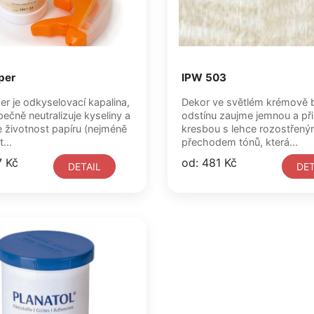
per
IPW 503
r je odkyselovací kapalina,
Dekor ve světlém krémově
ečně neutralizuje kyseliny a
odstínu zaujme jemnou a př
e životnost papíru (nejméně
kresbou s lehce rozostřen
...
přechodem tónů, která...
7 Kč
od: 481 Kč
DETAIL
DET