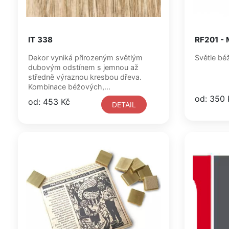
IT 338
RF201 - 
Dekor vyniká přirozeným světlým
dubovým odstínem s jemnou až
středně výraznou kresbou dřeva.
Kombinace béžových,...
od: 350 
od: 453 Kč
DETAIL