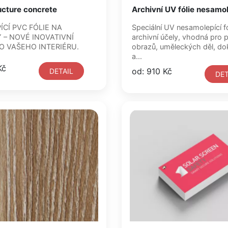
ucture concrete
Archivní UV fólie nesamol
CÍ PVC FÓLIE NA
Speciální UV nesamolepící fó
 – NOVÉ INOVATIVNÍ
archivní účely, vhodná pro p
O VAŠEHO INTERIÉRU.
obrazů, uměleckých děl, d
a...
Kč
od: 910 Kč
DETAIL
DET