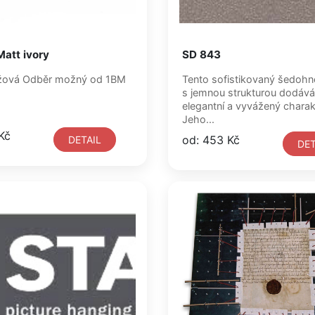
Matt ivory
SD 843
Světle béžová Odběr možný od 1BM
Tento sofistikovaný šedoh
s jemnou strukturou dodává 
elegantní a vyvážený charak
Jeho...
Kč
od: 453 Kč
DETAIL
DET