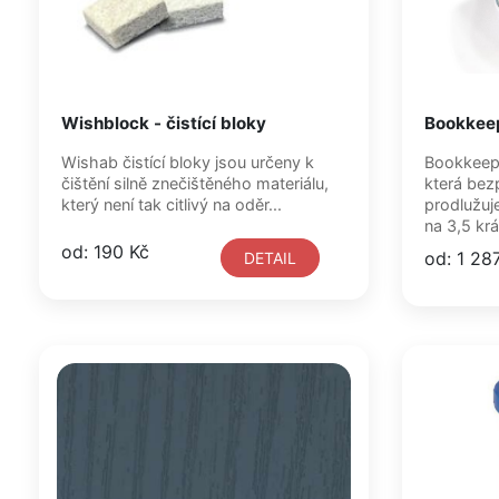
Wishblock - čistící bloky
Bookkee
Wishab čistící bloky jsou určeny k
Bookkeepe
čištění silně znečištěného materiálu,
která bezp
který není tak citlivý na oděr...
prodlužuj
na 3,5 krát
od: 190 Kč
od: 1 28
DETAIL