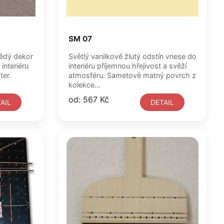
SM 07
nědý dekor
Světlý vanilkově žlutý odstín vnese do
interiéru
interiéru příjemnou hřejivost a svěží
ter.
atmosféru. Sametově matný povrch z
kolekce...
od: 567 Kč
AIL
DETAIL