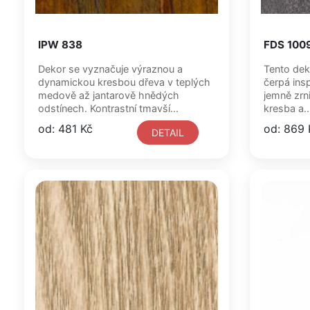
IPW 838
FDS 100
Dekor se vyznačuje výraznou a
Tento dek
dynamickou kresbou dřeva v teplých
čerpá ins
medově až jantarově hnědých
jemně zrn
odstínech. Kontrastní tmavší...
kresba a..
od: 481 Kč
od: 869 
DETAIL