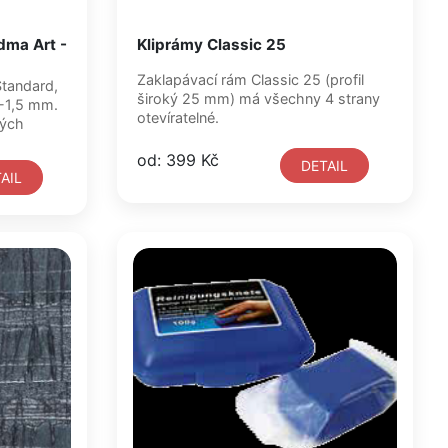
dma Art -
Kliprámy Classic 25
Zaklapávací rám Classic 25 (profil
Standard,
široký 25 mm) má všechny 4 strany
4-1,5 mm.
otevíratelné.
ných
od: 399 Kč
DETAIL
AIL