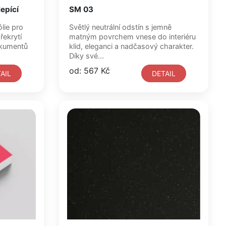
epící
SM 03
lie pro
Světlý neutrální odstín s jemně
řekrytí
matným povrchem vnese do interiéru
okumentů
klid, eleganci a nadčasový charakter.
Díky své...
od: 567 Kč
AIL
DETAIL