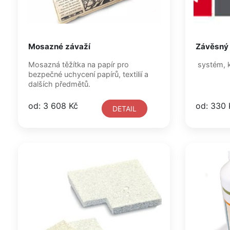
Mosazné závaží
Závěsný
Mosazná těžítka na papír pro
systém, k
bezpečné uchycení papírů, textilií a
dalších předmětů.
od: 3 608 Kč
od: 330 
DETAIL